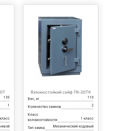
30Т
Взломостойкий сейф ПК-20ТК
135
110
Вес, кг
1
2
Количество замков
Класс
 класс
1 класс
взломостойкости
чевой
Механический кодовый
Тип замка