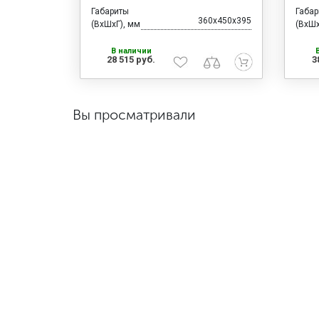
Габариты
Габа
360x450x395
(ВхШхГ), мм
(ВхШх
В наличии
28 515 руб.
3
Вы просматривали