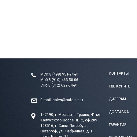
КОНТАКТЫ
МСК:
8 (499) 951-94-91
Моб:
8 (910) 463-58-06
СПб:
8 (812) 629-54-91
ГДЕ КУПИТЬ
ДИЛЕРАМ
E-mail:
sales@safe-str.ru
ДОСТАВКА
142190, г. Москва, г. Троицк, 41 км
Калужского шоссе, д.12, оф.209
ГАРАНТИЯ
198516, г. Санкт-Петербург,
Петергоф, ул. Фабричная, д. 1,
литер И, пом. 25