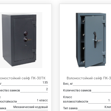
ломостойкий сейф ПК-30ТК
Взломостойкий сейф ПК-
135
кг
Вес, кг
2
чество замков
Количество замков
с
Класс
1 класс
1
мостойкости
взломостойкости
Механический кодовый
Клю
амка
Тип замка