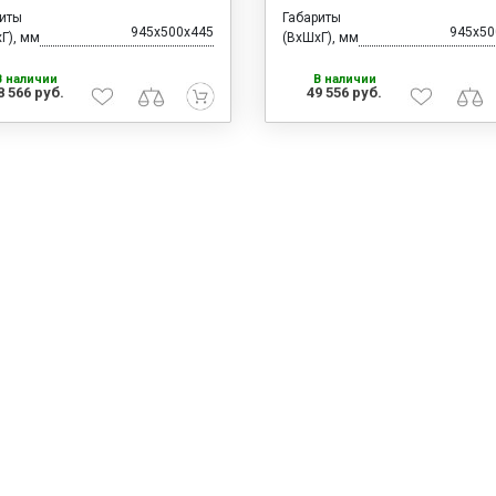
риты
Габариты
945x500x445
945x50
Г), мм
(ВхШхГ), мм
В наличии
В наличии
8 566 руб.
49 556 руб.