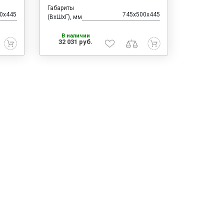
Габариты
0x445
745x500x445
(ВхШхГ), мм
В наличии
32 031 руб.