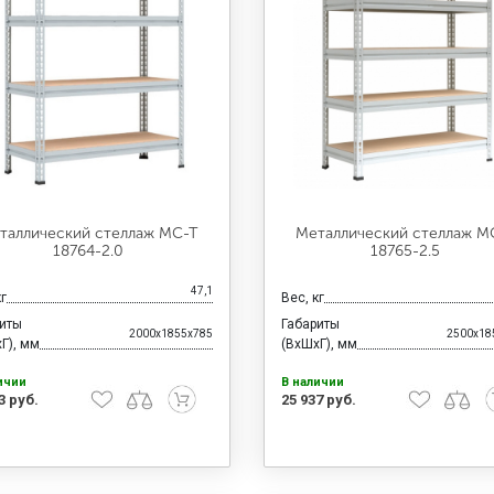
таллический стеллаж МС-Т
Металлический стеллаж М
18764-2.0
18765-2.5
47,1
кг
Вес, кг
риты
Габариты
2000x1855x785
2500x18
Г), мм
(ВхШхГ), мм
ичии
В наличии
3 руб.
25 937 руб.