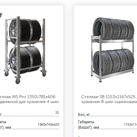
еллаж MS Pro 1350/781x606
Стеллаж SB 1153х1167х525 
движной для хранения 4 шин
хранения 8 шин оцинкован
25
кг
Вес, кг
риты
Габариты
1380x740x620
1153x11
Г), мм
(ВхШхГ), мм