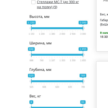
Ме
Стеллажи МС-Т (до 300 кг
на полку) (
9
)
Вес, 
Высота, мм
Габа
1 153
3 000
(ВхШх
В нал
1 153
1 200
1 380
2 000
2 500
3 000
15 33
Ширина, мм
688
1 855
688
740
1 167
1 353
1 550
1 855
Глубина, мм
525
785
525
606
620
635
785
Вес, кг
8
61