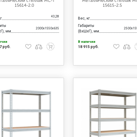
таллический стеллаж МС-Т
Металлический стеллаж М
15614-2.0
15615-2.5
43,28
кг
Вес, кг
риты
Габариты
2000x1550x635
2500x15
Г), мм
(ВхШхГ), мм
ичии
В наличии
7 руб.
18 915 руб.