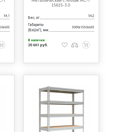
С-Т
Металлический стеллаж МС-Т
15615-3.0
54,1
56,2
Вес, кг
Габариты
50x635
3000x1550x635
(ВхШхГ), мм
В наличии
20 661 руб.