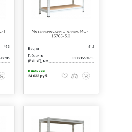
С-Т
Металлический стеллаж МС-Т
15765-3.0
49,3
51,6
Вес, кг
Габариты
50x785
3000x1550x785
(ВхШхГ), мм
В наличии
24 033 руб.