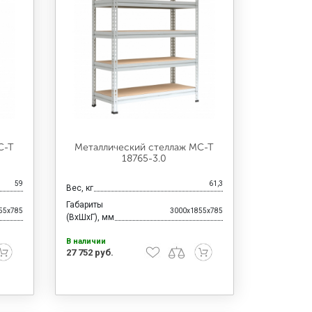
С-Т
Металлический стеллаж МС-Т
18765-3.0
59
61,3
Вес, кг
Габариты
55x785
3000x1855x785
(ВхШхГ), мм
В наличии
27 752 руб.