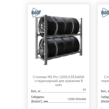
Стеллаж MS Pro 1200/1353x606
Ст
стационарный для хранения 8
пере
шин
24
Вес, кг
Вес, 
Габариты
Габа
1200x1353x606
(ВхШхГ), мм
(ВхШх