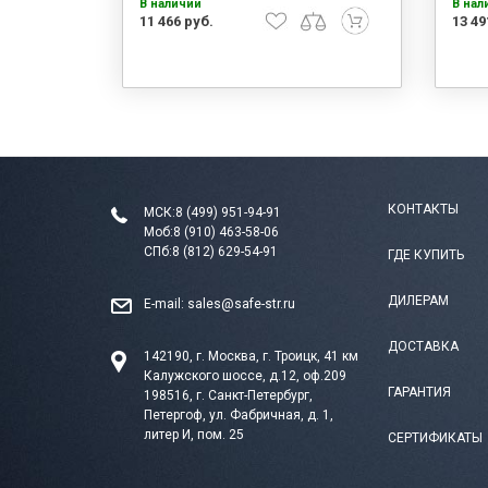
В наличии
В нал
11 466 руб.
13 49
КОНТАКТЫ
МСК:
8 (499) 951-94-91
Моб:
8 (910) 463-58-06
СПб:
8 (812) 629-54-91
ГДЕ КУПИТЬ
ДИЛЕРАМ
E-mail:
sales@safe-str.ru
ДОСТАВКА
142190, г. Москва, г. Троицк, 41 км
Калужского шоссе, д.12, оф.209
ГАРАНТИЯ
198516, г. Санкт-Петербург,
Петергоф, ул. Фабричная, д. 1,
литер И, пом. 25
СЕРТИФИКАТЫ