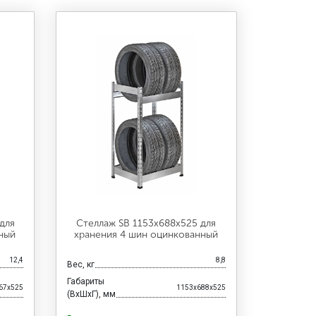
для
Стеллаж SB 1153х688х525 для
ный
хранения 4 шин оцинкованный
12,4
8,8
Вес, кг
Габариты
67x525
1153x688x525
(ВхШхГ), мм