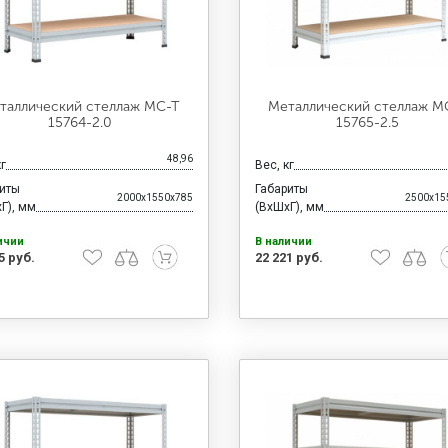
таллический стеллаж МС-Т
Металлический стеллаж М
15764-2.0
15765-2.5
48,96
кг
Вес, кг
риты
Габариты
2000x1550x785
2500x15
Г), мм
(ВхШхГ), мм
ичии
В наличии
5 руб.
22 221 руб.