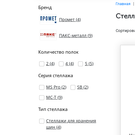
Главная
Бренд
Стелл
Промет (
4
)
Сортирова
ПАКС-металл (
9
)
Количество полок
2 (
4
)
4 (
4
)
5 (
5
)
Серия стеллажа
MS Pro (
2
)
SB (
2
)
МС-Т (
9
)
Тип стеллажа
Стеллажи для хранения
шин (
4
)