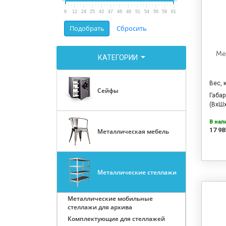
8
12
24
25
43
47
48
49
51
54
56
59
61
Ме
КАТЕГОРИИ
Вес, 
Сейфы
Габа
(ВхШх
В нал
17 98
Металлическая мебель
Металлические стеллажи
Металлические мобильные
стеллажи для архива
Комплектующие для стеллажей