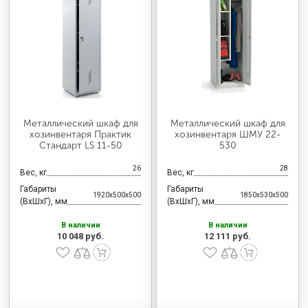
МЕДИЦИНСКАЯ МЕБЕЛЬ
СИСТЕМЫ ХРАНЕНИЯ
ОФИСНАЯ МЕБЕЛЬ
Металлический шкаф для
Металлический шкаф для
хозинвентаря Практик
хозинвентаря ШМУ 22-
Стандарт LS 11-50
530
МЕБЕЛЬ ДЛЯ ДОМА
26
28
Вес, кг
Вес, кг
Габариты
Габариты
1920x500x500
1850x530x500
МЕБЕЛЬ ДЛЯ СТОЛОВЫХ
(ВхШхГ), мм
(ВхШхГ), мм
В наличии
В наличии
10 048 руб.
12 111 руб.
СТАЛЬНЫЕ ДВЕРИ