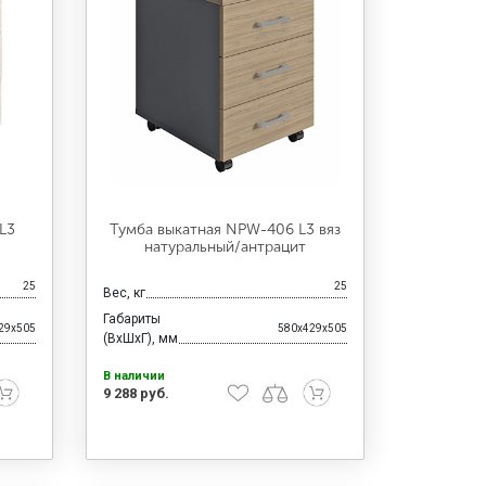
L3
Тумба выкатная NPW-406 L3 вяз
натуральный/антрацит
25
25
Вес, кг
Габариты
29x505
580x429x505
(ВхШхГ), мм
В наличии
9 288 руб.