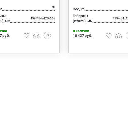
18
кг
Вес, кг
риты
Габариты
499/484x420x565
499/484x4
Г), мм
(ВхШхГ), мм
ичии
В наличии
7 руб.
10 427 руб.