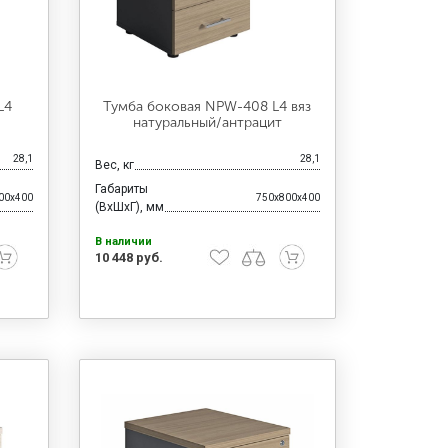
L4
Тумба боковая NPW-408 L4 вяз
натуральный/антрацит
28,1
28,1
Вес, кг
Габариты
00x400
750x800x400
(ВхШхГ), мм
В наличии
10 448 руб.