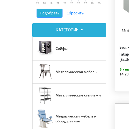
15
18
19
21
23
25
26
27
28
50
КАТЕГОРИИ
Моб
Вес, 
Сейфы
Габа
(ВхШх
В нал
Металлическая мебель
14 20
Металлические стеллажи
Медицинская мебель и
оборудование