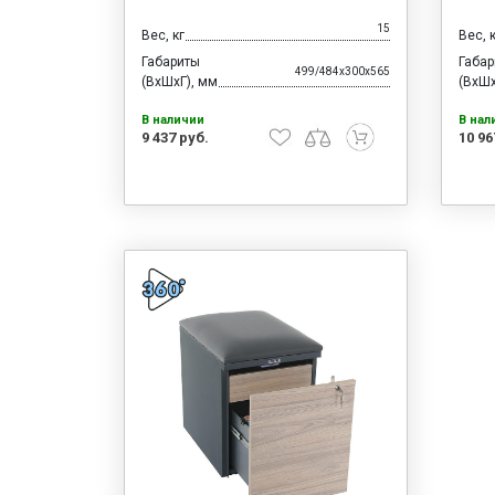
15
Вес, кг
Вес, 
Габариты
Габа
499/484x300x565
(ВхШхГ), мм
(ВхШх
В наличии
В нал
9 437 руб.
10 96