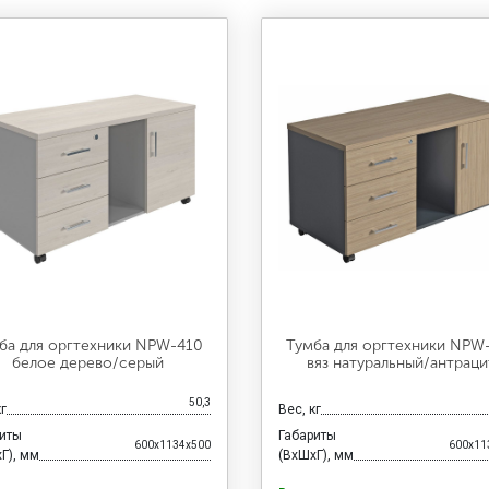
ба для оргтехники NPW-410
Тумба для оргтехники NPW
белое дерево/серый
вяз натуральный/антраци
50,3
кг
Вес, кг
риты
Габариты
600x1134x500
600x11
Г), мм
(ВхШхГ), мм