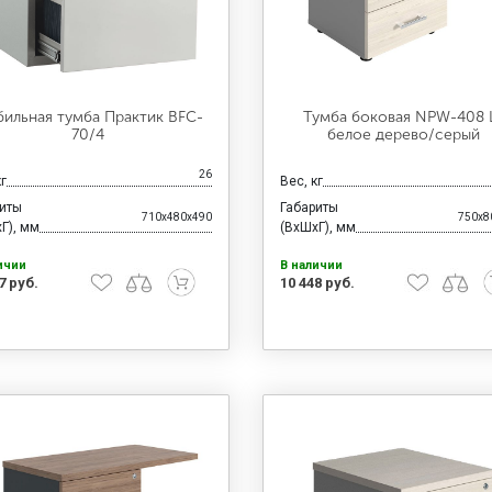
ильная тумба Практик BFC-
Тумба боковая NPW-408 
70/4
белое дерево/серый
26
кг
Вес, кг
риты
Габариты
710x480x490
750x8
Г), мм
(ВхШхГ), мм
ичии
В наличии
7 руб.
10 448 руб.