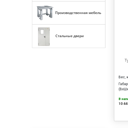
Производственная мебель
Стальные двери
Т
Вес, 
Габа
(ВхШх
В нал
10 44