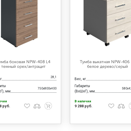
умба боковая NPW-408 L4
Тумба выкатная NPW-406 
темный орех/антрацит
белое дерево/серый
28,1
кг
Вес, кг
риты
Габариты
750x800x400
580x4
Г), мм
(ВхШхГ), мм
ичии
В наличии
8 руб.
9 288 руб.