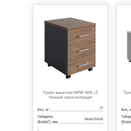
Тумба выкатная NPW-406 L3
Тум
тёмный орех/антрацит
25
Вес, кг
Вес, 
Габариты
Габа
580x429x505
(ВхШхГ), мм
(ВхШх