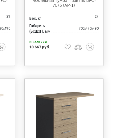
BFC-
Мобильная тумба Практик BFC-
70/3 (АР-1)
23
27
Вес, кг
Габариты
80x490
700x470x490
(ВхШхГ), мм
В наличии
13 667 руб.