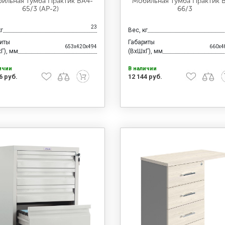
ильная тумба Практик BA4-
Мобильная тумба Практик 
65/3 (АР-2)
66/3
23
кг
Вес, кг
риты
Габариты
653x420x494
660x4
Г), мм
(ВхШхГ), мм
ичии
В наличии
6 руб.
12 144 руб.