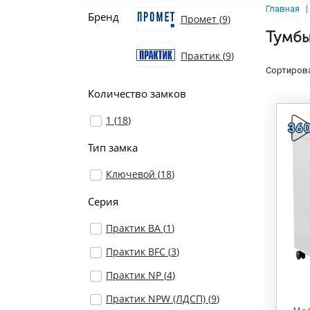
Главная
Бренд
Промет (
9
)
Тумб
Практик (
9
)
Сортирова
Количество замков
1 (
18
)
Тип замка
Ключевой (
18
)
Серия
Практик BA (
1
)
Практик BFC (
3
)
Практик NP (
4
)
Практик NPW (ЛДСП) (
9
)