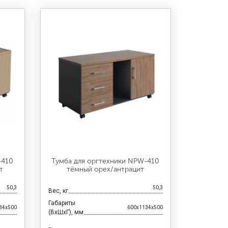
-410
Тумба для оргтехники NPW-410
т
тёмный орех/антрацит
50,3
50,3
Вес, кг
Габариты
34x500
600x1134x500
(ВхШхГ), мм