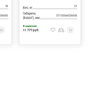
18
21
Вес, кг
Габариты
20x565
571/556x420x565
(ВхШхГ), мм
В наличии
11 777 руб.