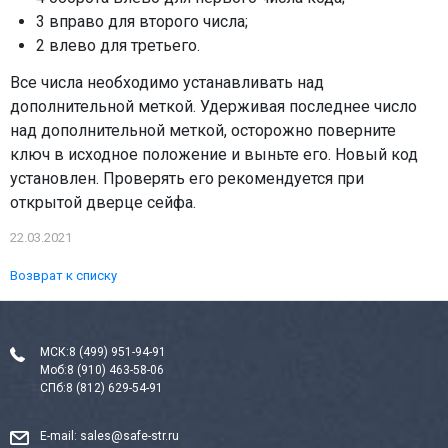
3 вправо для второго числа;
2 влево для третьего.
Все числа необходимо устанавливать над
дополнительной меткой. Удерживая последнее число
над дополнительной меткой, осторожно поверните
ключ в исходное положение и выньте его. Новый код
установлен. Проверять его рекомендуется при
открытой дверце сейфа.
22.03.2021
Возврат к списку
МСК:
8 (499) 951-94-91
Моб:
8 (910) 463-58-06
СПб:
8 (812) 629-54-91
E-mail:
sales@safe-str.ru