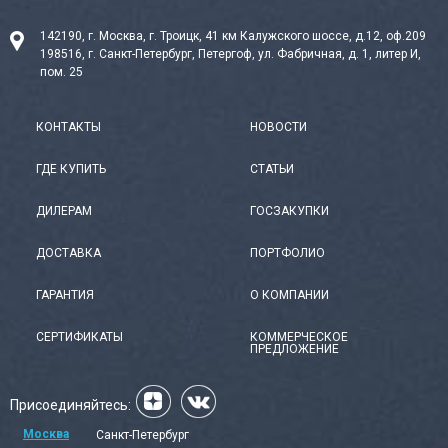
142190, г. Москва, г. Троицк, 41 км Калужского шоссе, д.12, оф.209
198516, г. Санкт-Петербург, Петергоф, ул. Фабричная, д. 1, литер И,
пом. 25
КОНТАКТЫ
НОВОСТИ
ГДЕ КУПИТЬ
СТАТЬИ
ДИЛЕРАМ
ГОСЗАКУПКИ
ДОСТАВКА
ПОРТФОЛИО
ГАРАНТИЯ
О КОМПАНИИ
СЕРТИФИКАТЫ
КОММЕРЧЕСКОЕ
ПРЕДЛОЖЕНИЕ
Присоединяйтесь:
Москва
Санкт-Петербург